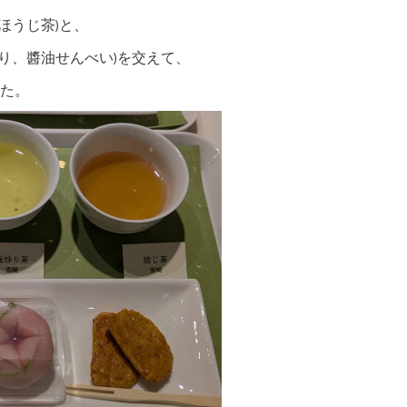
ほうじ茶)と、
り、醬油せんべい)を交えて、
た。