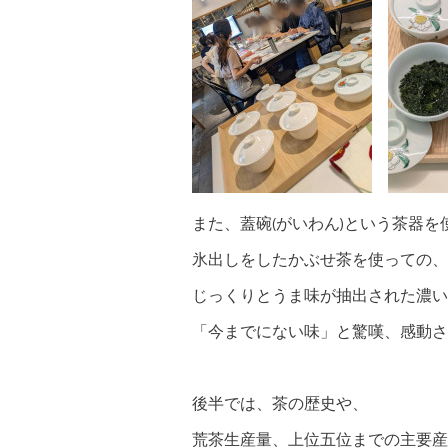
また、蓋碗(がいわん)という茶器を
氷出しをしたかぶせ茶を使っての、
じっくりとうま味が抽出された濃い
「今までにない味」と驚嘆、感動さ
後半では、茶の歴史や、
荒茶生産量、上位五位までの主要産