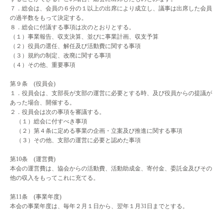
７．総会は、会員の６分の１以上の出席により成立し、議事は出席した会員
の過半数をもって決定する。
８．総会に付議する事項は次のとおりとする。
（１）事業報告、収支決算、並びに事業計画、収支予算
（２）役員の選任、解任及び活動費に関する事項
（３）規約の制定、改廃に関する事項
（４）その他、重要事項
第９条 (役員会)
１．役員会は、支部長が支部の運営に必要とする時、及び役員からの提議が
あった場合、開催する。
２．役員会は次の事項を審議する。
（１）総会に付すべき事項
（２）第４条に定める事業の企画・立案及び推進に関する事項
（３）その他、支部の運営に必要と認めた事項
第10条 (運営費)
本会の運営費は、協会からの活動費、活動助成金、寄付金、委託金及びその
他の収入をもってこれに充てる。
第11条 (事業年度)
本会の事業年度は、毎年２月１日から、翌年１月31日までとする。