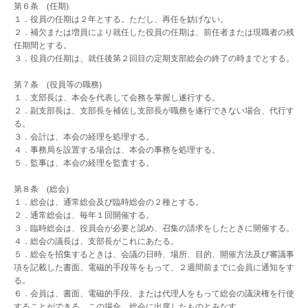
第６条 (任期)
１．役員の任期は２年とする。ただし、再任を妨げない。
２．補欠または増員により就任した役員の任期は、前任者または現職者の残
任期間とする。
３．役員の任期は、就任後第２回目の定期支部総会の終了の時までとする。
第７条 (役員等の職務)
１．支部長は、本会を代表して会務を掌握し遂行する。
２．副支部長は、支部長を補佐し支部長が職務を遂行できない場合、代行す
る。
３．
会計は、本会の経理を処理する。
４．
事務局を設置する場合は、本会の事務を処理する。
５．監事は、本会の経理を監査する。
第８条 (総会)
１．総会は、通常総会及び臨時総会の２種とする。
２．通常総会は、毎年１回開催する。
３．臨時総会は、役員会が必要と認め、召集の請求をしたときに開催する。
４．総会の議長は、支部長がこれにあたる。
５．総会を招集するときは、会議の日時、場所、目的、開催方法及び審議事
項を記載した書面、電磁的手段等をもって、２週間前までに会員に通知をす
る。
６．会員は、書面、電磁的手段、または代理人をもって総会の議決権を行使
することができる。この場合、総会に出席したものとみなす。