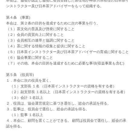
本会は、協会が認定し協会に会員登録した居住地が神奈川県在住の日本茶イ
ンストラクター及び日本茶アドバイザーをもって組織する。
第４条 (事業)
本会は、第２条の目的を達成するために次の事業を行う。
（１）茶文化の普及及び啓発に関すること
（２）会員の資質向上に関すること
（３）会員相互の連帯と協調に関すること
（４）茶に関する情報の収集と提供に関すること
（５）日本茶インストラクター及び日本茶アドバイザーの育成に関すること
（６）協会事業に関すること
（７）その他、本会の目的を達成するために必要な事項(収益事業も含む)
第５条 (役員等)
１．本会に次の役員を置く。
（１）支部長 １名 （日本茶インストラクターの資格を有する者）
（２）副支部長 １名以上 （日本茶インストラクターの資格を有する者）
（３）会計 １名以上
２．役員は、協会運営規定に基づき選任し、総会の承認を得る。
３．監事は、役員会で選任し、総会の承認を得る。
（１）監事 １名以上
４．本会に、顧問を置くことができる。 顧問は役員会で選任し、総会の承
認を得る。