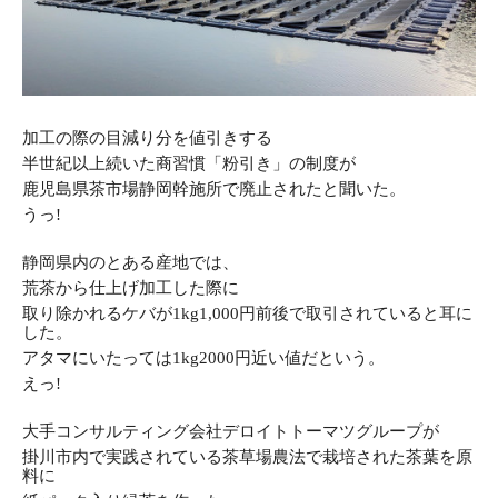
加工の際の目減り分を値引きする
半世紀以上続いた
商習慣「粉引き」の制度が
鹿児島県茶市場静岡幹施所で
廃止されたと聞いた。
うっ!
静岡県内のとある産地では、
荒茶から仕上げ加工した際に
取り除かれるケバが1kg1,000円前後で取引されていると耳に
した。
アタマにいたっては1kg2000円近い値だという。
えっ!
大手コンサルティング会社デロイトトーマツグループが
掛川市内で実践されている茶草場農法で栽培された茶葉を原
料に