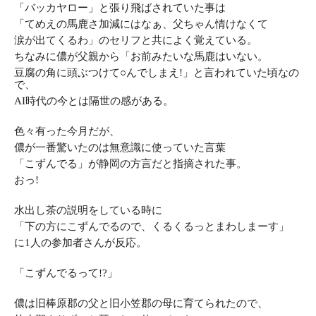
「バッカヤロー」と張り飛ばされていた事は
「てめえの馬鹿さ加減にはなぁ、父ちゃん情けなくて
涙が出てくるわ」のセリフと共によく覚えている。
ちなみに儂が父親から「お前みたいな馬鹿はいない。
豆腐の角に頭ぶつけて○んでしまえ!」と言われていた頃なの
で、
AI時代の今とは隔世の感がある。
色々有った今月だが、
儂が一番驚いたのは無意識に使っていた言葉
「こずんでる」が静岡の方言だと指摘された事。
おっ!
水出し茶の説明をしている時に
「下の方にこずんでるので、
くるくるっとまわしまーす」
に1人の参加者さんが反応。
「こずんでるって!?」
儂は旧棒原郡の父と旧小笠郡の母に育てられたので、