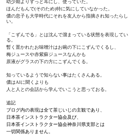
幼少期よりずっと耳にし、使っていた。
ほんだもんで(そのため)特に気にしていなかった。
儂の息子も大学時代にそれを友人から指摘され知ったらし
い。
「こずんでる」とは沈んで溜まっている状態を表現してい
る。
暫く置かれたお味噌汁はお碗の下にこずんでくるし、
梅ジュースや赤紫蘇ジュースなんかも
原液がグラスの下の方に
こずんでくる。
知っているようで知らない事はたくさんある。
儂はAIに聞くよりも
人と人との会話から学んでいこうと思っておる。
追記
ブログ内の表現は全て茶じいじの主観であり、
日本茶インストラクター協会及び、
日本茶インストラクター協会神奈川県支部とは
一切関係ありません。