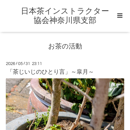
日本茶インストラクター
協会神奈川県支部
お茶の活動
2026
/
05
/
31 23:11
「茶じいじのひとり言」～皐月～