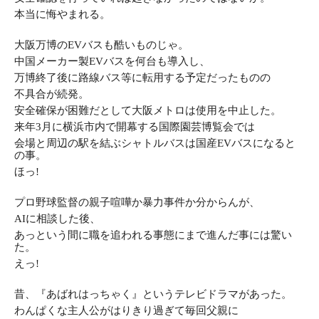
本当に悔やまれる。
大阪万博のEVバスも酷いものじゃ。
中国メーカー製EVバスを
何台も導入し、
万博終了後に路線バス等に転用する予定だったものの
不具合が続発。
安全確保が困難だとして大阪メトロは使用を中止した。
来年3月に横浜市内で開幕する国際園芸博覧会では
会場と
周辺の駅を結ぶシャトルバスは国産EVバスになると
の事。
ほっ!
プロ野球監督の親子喧嘩か暴力事件か分からんが、
AIに相談した後、
あっという間に職を追われる事態にまで進んだ事には驚い
た。
えっ!
昔、『あばれはっちゃく』というテレビドラマがあった。
わんぱくな主人公がはりきり過ぎて毎回父親に