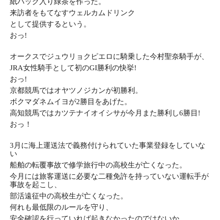
紙パック入り緑茶を作った。
来訪者をもてなすウェルカムドリンク
として提供するという。
おっ!
オークスでジュウリョクピエロに騎乗した今村聖奈騎手が、
JRA女性騎手として初のGI勝利の快挙!
おっ!
京都競馬ではオヤツノジカンが初勝利。
ボクマダネムイヨが2勝目をあげた。
高知競馬ではカツテナイオイシサが今月また勝利し6勝目!
おっ！
3月に海上運送法で義務付けられていた事業登録をしていな
い
船舶の転覆事故で修学旅行中の高校生が亡くなった。
今月には旅客運送に必要な二種免許を持っていない運転手が
事故を起こし、
部活遠征中の高校生が亡くなった。
何れも最低限のルールを守り、
安全確認を行っていれば
起きなかったのではないか。