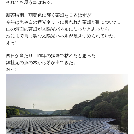
それでも思う事はある。
新茶時期、萌黄色に輝く茶畑を見るはずが、
今年は黒や白の遮光ネットに覆われた茶畑が目についた。
山の斜面の茶畑が太陽光パネルになったと思ったら
池にまで真っ黒な太陽光パネルが敷きつめられていた。
えっ!
西日が当たり、昨年の猛暑で枯れたと思った
鉢
植えの
茶の木から茅が出てきた。
おっ!