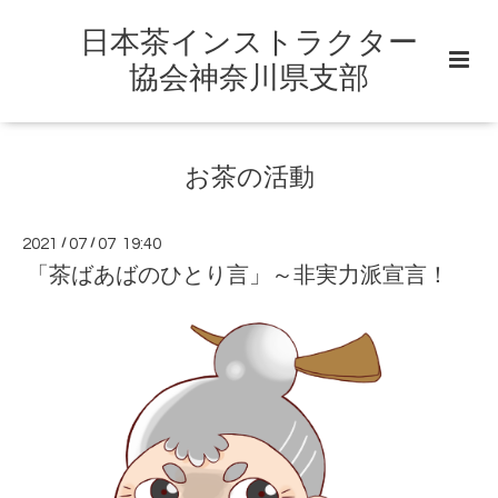
日本茶インストラクター
協会神奈川県支部
お茶の活動
2021
/
07
/
07 19:40
「茶ばあばのひとり言」～非実力派宣言！