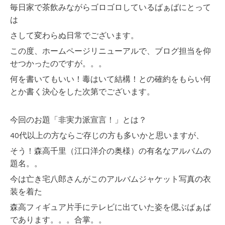
毎日家で茶飲みながらゴロゴロしているばぁばにとって
は
さして変わらぬ日常でございます。
この度、ホームページリニューアルで、ブログ担当を仰
せつかったのですが。。。
何を書いてもいい！毒はいて結構！との確約をもらい何
とか書く決心をした次第でございます。
今回のお題「非実力派宣言！」とは？
40代以上の方ならご存じの方も多いかと思いますが、
そう！森高千里（江口洋介の奥様）の有名なアルバムの
題名。。
今は亡き宅八郎さんがこのアルバムジャケット写真の衣
装を着た
森高フィギュア片手にテレビに出ていた姿を偲ぶばぁば
であります。。。合掌。。