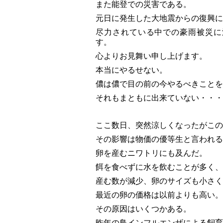
また能登での災害である。
元日に発生した大地震からの復興に
尽力されている中での
豪雨被災に
す。
心よりお見舞い申し上げます。
本当にやるせない。
儂は儂で目の前の今やるべきことを
それもまともに出来ていない・・・
ここ数日、突然涼しくなったがこの
その影響は物価の優等生と言われる
卵を産むニワトリにも及んだ。
餌を食べずに水を飲むことが多く、
産む数が減少、卵のサイズも小さく
最近の卵の価格は以前よりも高い。
その原因はいくつかある。
昨年の鳥インフルエンザによる飼育