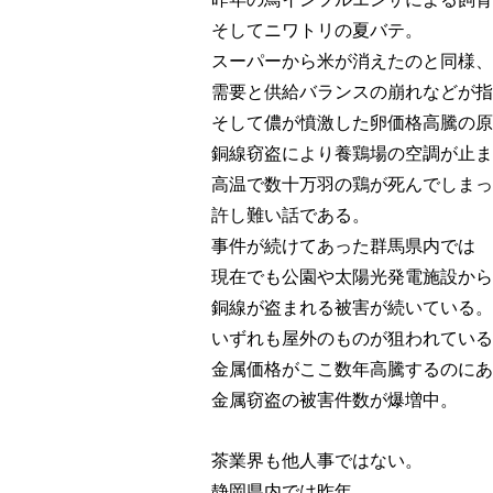
そしてニワトリの夏バテ。
スーパーから米が消えたのと同様、
需要と供給バランスの
崩れなどが指
そして儂が憤激した卵価格高騰の原
銅線窃盗により養鶏場の空調が止ま
高温で数十万羽の鶏が死んでしまっ
許し難い話である。
事件が続けてあった群馬県内では
現在でも公園や太陽光発電施設から
銅線が盗まれる被害が続いている。
いずれも屋外のものが狙われている
金属価格がここ数年高騰するのにあ
金属窃盗の被害件数が爆増中。
茶業界も他人事ではない。
静岡県内では昨年、