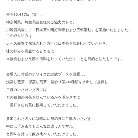
去る10月17日（金）、
神奈川県川崎競馬組合様のご協力のもと、
川崎競馬場にて「日本茶の嗜好調査および広報活動」を実施いたしました。
この取り組みは、
レース観覧で来場された方々に日本茶を飲み比べていただき、
味の好みを調査するとともに、
当協会および支部の活動を知っていただくことを目的としたものです。
会場入口付近のホワイエに試飲ブースを設置し、
浅蒸し煎茶・深蒸し煎茶・釜炒り茶の3種類を水出しで提供し、
ご協力いただいた方には
どの種類のお茶を飲んでいるかを明かさずに
一番好きなお茶に投票していただきました。
参加された方々には幅広い層の方にご協力いただき、
中には「お茶でもこんなに違うんですね」
と興味を持って飲み比べていただけました。