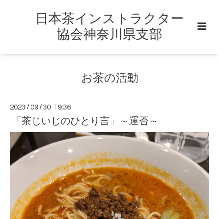
日本茶インストラクター
協会神奈川県支部
お茶の活動
2023
/
09
/
30 19:36
「茶じいじのひとり言」～運否～