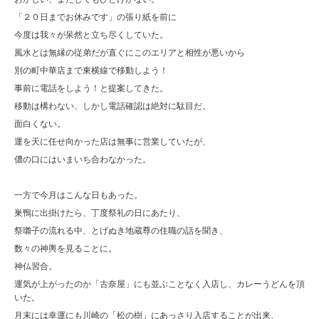
「２０日までお休みです」の張り紙を前に
今度は我々が呆然と立ち尽くしていた。
風水とは無縁の従弟だが直ぐにこのエリアと相性が悪いから
別の町中華店まで東横線で移動しよう！
事前に電話をしよう！と提案してきた。
移動は構わない、しかし電話確認は絶対に駄目だ。
面白くない。
運を天に任せ向かった店は無事に営業していたが、
儂の口にはいまいち合わなかった。
一方で今月はこんな日もあった。
巣鴨に出掛けたら、丁度祭礼の日にあたり、
祭囃子の流れる中、とげぬき地蔵尊の住職の話を聞き、
数々の神輿を見ることに。
神仏習合。
運気が上がったのか「古奈屋」にも並ぶことなく入店し、カレーうどんを頂
いた。
月末には幸運にも川崎の「松の樹」にあっさり入店することが出来、