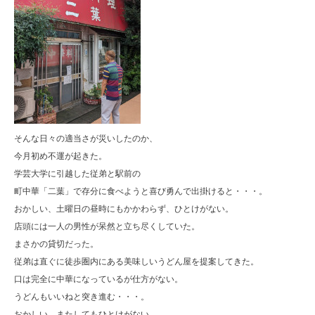
そんな日々の適当さが災いしたのか、
今月初め不運が起きた。
学芸大学に引越した従弟と駅前の
町中華「二葉」で存分に食べようと喜び勇んで出掛けると・・・。
おかしい、土曜日の昼時にもかかわらず、ひとけがない。
店頭には一人の男性が呆然と立ち尽くしていた。
まさかの貸切だった。
従弟は直ぐに徒歩圏内にある美味しいうどん屋を提案してきた。
口は完全に中華になっているが仕方がない。
うどんもいいねと突き進む・・・。
おかしい、またしてもひとけがない。