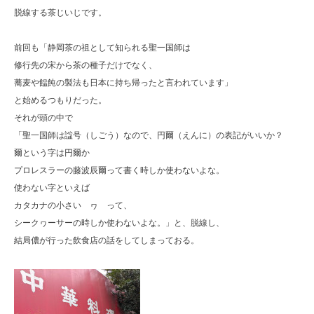
脱線する茶じいじです。
前回も「静岡茶の祖として知られる聖一国師は
修行先の宋から茶の種子だけでなく、
蕎麦や饂飩の製法も日本に持ち帰ったと言われています」
と始めるつもりだった。
それが頭の中で
「聖一国師は諡号（しごう）なので、円爾（えんに）の表記がいいか？
爾という字は円爾か
プロレスラーの藤波辰爾って書く時しか使わないよな。
使わない字といえば
カタカナの小さい ヮ って、
シークヮーサーの時しか使わないよな。」と、脱線し、
結局儂が行った飲食店の話をしてしまっておる。