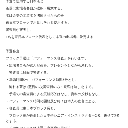
予選で使用する日本茶と
茶器は出場者各自が選択・用意する。
水は会場の水道水を沸騰させたものを
東日本ブロックで用意しそれを使用する。
審査員が審査し、
1名を東日本ブロック代表として本選の出場者に決定する。
予選審査
ブロック予選は「パフォーマンス審査」を行います。
・出場者自らが選んだ茶を、プレゼンをしながら淹れる。
審査員は対面で審査する。
・準備時間5分、パフォーマンス時間8分とし、
淹れる茶は1煎目のみ(審査員のみ・観客は無し)とする。
・予選での審査員による質疑応答はなし。資料の投影もなし。
・パフォーマンス時間の開始及び終了は本人の宣言による。
・審査員は東日本ブロック長と、
ブロック長が任命した日本茶シニア・インストラクター2名、併せて3名
とする。