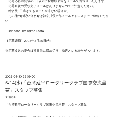
応募応募締切後の3日以内に採用結果等をメールでお送りいたします。
応募直後の受領完了メールはありませんのでご注意ください。
締切後3日過ぎてもメールが来ない場合や、
その他のお問い合わせは神奈川県支部メールアドレスまでご連絡くださ
い。
kanacha.inst@gmail.com
［応募締切］2025年5月20日(火)
※応募多数の場合は期日前に締め切り、抽選となる場合があります。
2025-04-30 22:09:00
5/14(水)「台湾延平ロータリークラブ国際交流呈
茶」スタッフ募集
支部関連
「台湾延平ロータリークラブ国際交流呈茶」スタッフ募集