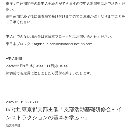
※注：申込期間中のみ申込手続きができますので申込期間中にお申込みくだ
さい。
※申込期間終了後に先着順で受け付けますのでご連絡が遅くなりますことを
ご了承ください。
申込ができない場合等は東日本ブロック宛にお問い合わせください。
東日本ブロック：higashi-nihon@nihoncha-inst-hn.com
●申込期間
2025年6月4日(水)10:00～11日(水)19:00
締切前でも定員に達しましたら受付を終了いたします。
2025-05-19 22:07:00
6/7(土)東京都支部主催「支部活動基礎研修会～イ
ンストラクションの基本を学ぶ～」
他支部関連