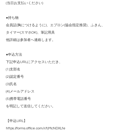
(当日お支払いください)
●持ち物
会員証(胸につけるように)、エプロン(協会指定推奨)、ふきん、
タイマー(スマホOK)、筆記用具
他詳細は参加者へ連絡します。
●申込方法
下記申込URLにアクセスいただき、
(1)支部名
(2)認定番号
(3)氏名
(4)メールアドレス
(5)携帯電話番号
を明記して送信してください。
【申込URL】
https://forms.office.com/r/tjMcNDXLfe