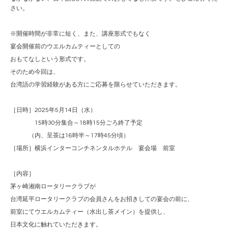
さい。
※開催時間が非常に短く、また、講座形式でもなく
宴会開催前のウエルカムティーとしての
おもてなしという形式です。
そのため今回は、
台湾語の学習経験がある方にご応募を限らせていただきます。
［日時］2025年5月14日（水）
15時30分集合～18時15分ごろ終了予定
（内、呈茶は16時半～17時45分頃）
［場所］横浜インターコンチネンタルホテル 宴会場 前室
［内容］
茅ヶ崎湘南ロータリークラブが
台湾延平ロータリークラブの会員さんをお招きしての宴会の前に、
前室にてウエルカムティー（水出し茶メイン）を提供し、
日本文化に触れていただきます。