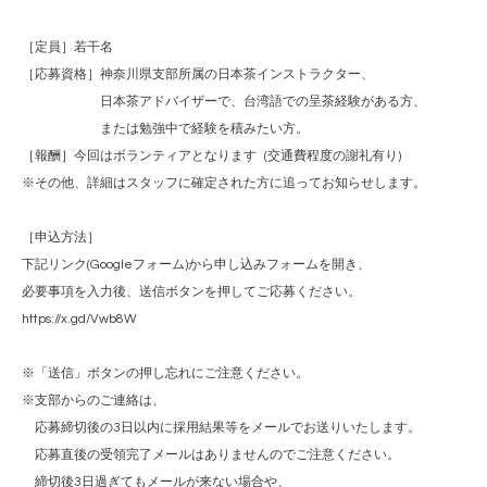
［定員］若干名
［応募資格］神奈川県支部所属の日本茶インストラクター、
日本茶アドバイザーで、台湾語での呈茶経験がある方、
または勉強中で経験を積みたい方。
［報酬］今回はボランティアとなります (交通費程度の謝礼有り)
※その他、詳細はスタッフに確定された方に追ってお知らせします。
［申込方法］
下記リンク(Googleフォーム)から申し込みフォームを開き、
必要事項を入力後、送信ボタンを押してご応募ください。
https://x.gd/Vwb8W
※「送信」ボタンの押し忘れにご注意ください。
※支部からのご連絡は、
応募締切後の3日以内に採用結果等をメールでお送りいたします。
応募直後の受領完了メールはありませんのでご注意ください。
締切後3日過ぎてもメールが来ない場合や、