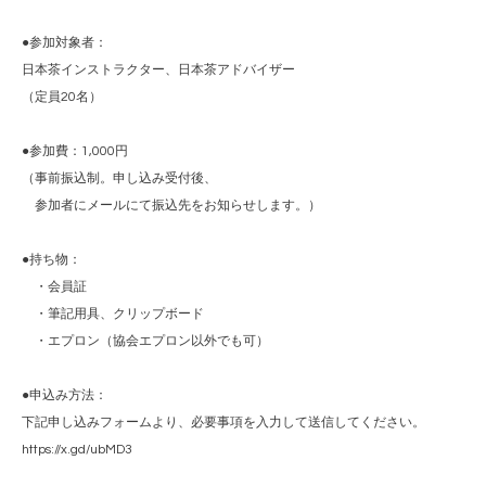
●参加対象者：
日本茶インストラクター、日本茶アドバイザー
（定員20名）
●参加費：1,000円
（事前振込制。申し込み受付後、
参加者にメールにて振込先をお知らせします。）
●持ち物：
・会員証
・筆記用具、クリップボード
・エプロン（協会エプロン以外でも可）
●申込み方法：
下記申し込みフォームより、必要事項を入力して送信してください。
https://x.gd/ubMD3