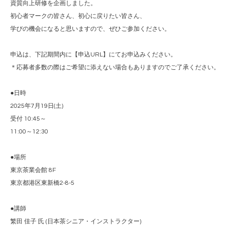
資質向上研修を企画しました。
初心者マークの皆さん、初心に戻りたい皆さん、
学びの機会になると思いますので、ぜひご参加ください。
申込は、下記期間内に【申込URL】にてお申込みください。
＊応募者多数の際はご希望に添えない場合もありますのでご了承ください。
●日時
2025年7月19日(土)
受付 10:45～
11:00～12:30
●場所
東京茶業会館 8F
東京都港区東新橋2-8-5
●講師
繁田 佳子 氏 (日本茶シニア・インストラクター)