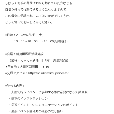
しばらくお茶の普及活動から離れていた方なども
自信を持って行動できるようになりますので、
この機会に受講されてみてはいかがでしょうか。
どうぞ奮ってお申し込みください。
●日時：2025年6月7日（土）
13：10～16：00 （13：00受付開始）
●会場：新蒲田区民活動施設
（愛称・カムカム新蒲田）2階 調理講習室
●所在地：大田区新蒲田1-18-16
●交通アクセス：
https://shinkamata.jp/access/
●学べる内容：
・支部で行うイベントに参加する際に必要になる知識全般
・基本のインストラクション
・呈茶イベントでのコミュニケーションのポイント
・呈茶イベント開催時の茶器の取り扱い