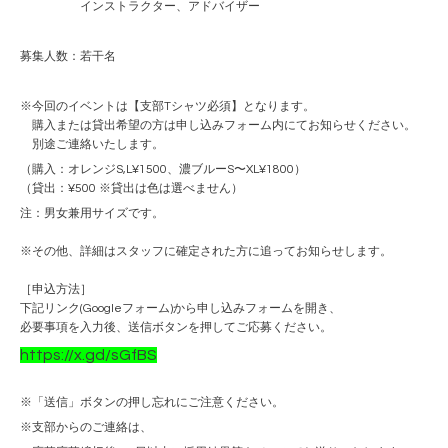
インストラクター、アドバイザー
募集人数：若干名
※今回のイベントは【支部Tシャツ必須】となります。
購入または貸出希望の方は申し込みフォーム内にてお知らせください。
別途ご連絡いたします。
（購入：オレンジS,L¥1500、濃ブルーS〜XL¥1800）
（貸出：¥500 ※貸出は色は選べません）
注：男女兼用サイズです。
※その他、詳細はスタッフに確定された方に追ってお知らせします。
［申込方法］
下記リンク(Googleフォーム)から申し込みフォームを開き、
必要事項を入力後、送信ボタンを押してご応募ください。
https://x.gd/sGfBS
※「送信」ボタンの押し忘れにご注意ください。
※支部からのご連絡は、