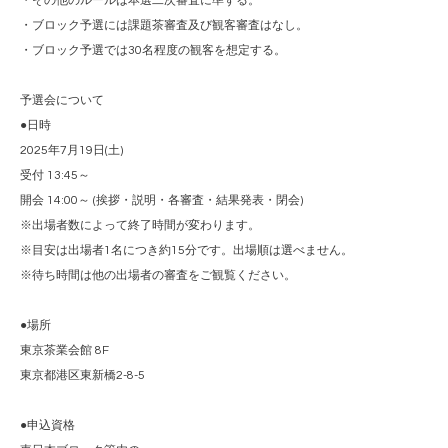
・その他のルールは本選二次審査に準ずる。
・ブロック予選には課題茶審査及び観客審査はなし。
・ブロック予選では30名程度の観客を想定する。
予選会について
●日時
2025年7月19日(土)
受付 13:45～
開会 14:00～ (挨拶・説明・各審査・結果発表・閉会)
※出場者数によって終了時間が変わります。
※目安は出場者1名につき約15分です。出場順は選べません。
※待ち時間は他の出場者の審査をご観覧ください。
●場所
東京茶業会館 8F
東京都港区東新橋2-8-5
●申込資格