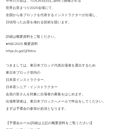
今年の大会は、10月26日(日)に静岡で開催される
世界お茶まつり2025会場にて、
全国から各ブロックを代表するインストラクターが出場し、
日頃培ったお茶を淹れる技術を競います。
詳細は概要資料をご覧ください。
●NBC2025 概要資料
https://x.gd/QF89nx
つきましては、東日本ブロック代表出場者を選出するため
東日本ブロック管内の
日本茶インストラクター、
日本茶シニア・インストラクター
会員の皆さんを対象に出場者の募集をはじめます。
出場希望者は、東日本ブロックへメールで申込をしてください。
まずは予選会の参加が必須となります。
【予選会ルール(詳細は上記の概要資料をご覧ください)】