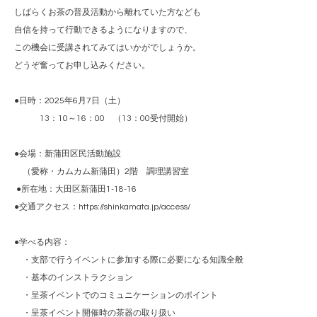
しばらくお茶の普及活動から離れていた方なども
自信を持って行動できるようになりますので、
この機会に受講されてみてはいかがでしょうか。
どうぞ奮ってお申し込みください。
●日時：2025年6月7日（土）
13：10～16：00 （13：00受付開始）
●会場：新蒲田区民活動施設
（愛称・カムカム新蒲田）2階 調理講習室
●所在地：大田区新蒲田1-18-16
●交通アクセス：
https://shinkamata.jp/access/
●学べる内容：
・支部で行うイベントに参加する際に必要になる知識全般
・基本のインストラクション
・呈茶イベントでのコミュニケーションのポイント
・呈茶イベント開催時の茶器の取り扱い