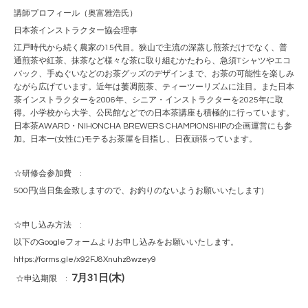
講師プロフィール（奥富雅浩氏）
日本茶インストラクター協会理事
江戸時代から続く農家の
15
代目。狭山で主流の深蒸し煎茶だけでなく、普
通煎茶や紅茶、抹茶など様々な茶に取り組むかたわら、急須
T
シャツやエコ
バック、手ぬぐいなどのお茶グッズのデザインまで、お茶の可能性を楽しみ
ながら広げています。近年は萎凋煎茶、ティーツーリズムに注目。また日本
茶インストラクターを
2006
年、シニア・インストラクターを
2025
年に取
得。小学校から大学、公民館などでの日本茶講座も積極的に行っています。
日本茶
AWARD
・
NIHONCHA BREWERS CHAMPIONSHIP
の企画運営にも参
加。日本一
(
女性に
)
モテるお茶屋を目指し、日夜頑張っています。
☆研修会参加費
:
500
円
(
当日集金致しますので、お釣りのないようお願いいたします
)
☆申し込み方法
:
以下の
Google
フォームよりお申し込みをお願いいたします。
https://forms.gle/x92FJ8Xnuhz8wzey9
7
月
31
日
(
木
)
☆申込期限
: