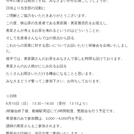
今年の暑さは格別ですね、みなさまいかがお過ごしでしょうか。
日頃より当支部の活動に
ご理解とご協力をいただきありがとうございます。
この度、狭山茶の生産者である奥富園・奥富雅浩氏をお迎えし、
奥富さんが考えるお茶を淹れるというのはどういうことか、
そして生産者さんならではの視点から語る、
これからの茶業に対する思いについてお話いただく研修会を企画いたしまし
た。
後半では、奥富園さんのお茶をみなさんで楽しむ時間も設けております。
奥富さんのお人柄がにじみ出るお話を
たくさんお聞きいただける機会になることと思います。
みなさまどうぞ奮ってご参加下さい。お待ちしております。
☆日時
:
8
月
10
日（日）
13:30
～
16:00
（受付
13:15
より）
(
研修会終了後、船橋駅周辺にて
2
時間程度、懇親会を行う予定です。
希望者のみで参加費は、
3,000
～
4,000
円を予定。
講師の奥富さんもご参加されます。
懇親会の詳細は、決定次第ご案内いたします。
)