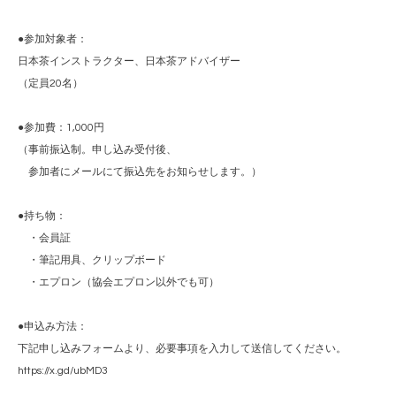
●参加対象者：
日本茶インストラクター、日本茶アドバイザー
（定員20名）
●参加費：1,000円
（事前振込制。申し込み受付後、
参加者にメールにて振込先をお知らせします。）
●持ち物：
・会員証
・筆記用具、クリップボード
・エプロン（協会エプロン以外でも可）
●申込み方法：
下記申し込みフォームより、必要事項を入力して送信してください。
https://x.gd/ubMD3