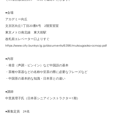
●会場
アカデミー向丘
文京区向丘1丁目20番8号 2階実習室
東京メトロ南北線 東大前駅
改札前エレベーター口よりすぐ
https://www.city.bunkyo.lg.jp/documents/6398/mukougaoka-ccmap.pdf
●内容
・発音（声調・ピンイン）など中国語の基本
・茶種や茶器などの名称や呈茶の際に必要なフレーズなど
・中国茶の基本的な知識・日本茶との違い
●講師
中里真理子氏（日本茶シニアインストラクター1期）
●募集定員 24名