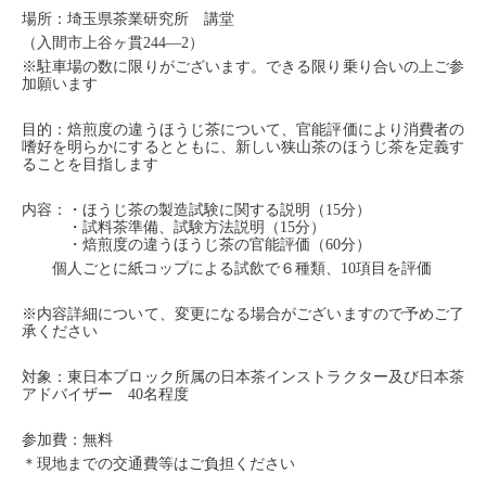
場所：埼玉県茶業研究所 講堂
（入間市上谷ヶ貫244
—
2）
※駐車場の数に限りがございます。できる限り乗り合いの上ご参
加願います
目的：焙煎度の違うほうじ茶について、官能評価により消費者の
嗜好を明らかにするとともに、新しい狭山茶のほうじ茶を定義す
ることを目指します
内容：・ほうじ茶の製造試験に関する説明（15分）
・試料茶準備、試験方法説明（15分）
・焙煎度の違うほうじ茶の官能評価（60分）
個人ごとに紙コップによる試飲で６種類、10項目を評価
※内容詳細について、変更になる場合がございますので予めご了
承ください
対象：東日本ブロック所属の日本茶インストラクター及び日本茶
アドバイザー 40名程度
参加費：無料
＊現地までの交通費等はご負担ください