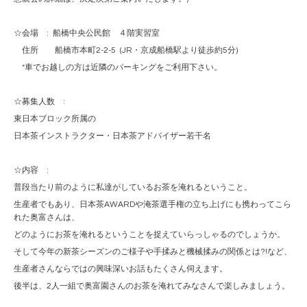
☆会場
:
船橋中央公民館 ４階実習室
住所 船橋市本町
2-2-5
(JR
・京成船橋駅より徒歩約
5
分
)
*
車でお越しの方は近隣のパーキングをご利用下さい。
☆募集人数
:
東日本ブロック所属の
日本茶インストラクター・日本茶アドバイザー若干名
☆内容
:
普段当たり前のように私達がしているお茶を淹れるということ。
生産者でもあり、日本茶
AWARD
や淹茶選手権の立ち上げにも携わってこら
れた奥富さんは、
どのようにお茶を淹れるということを捉えていらっしゃるのでしょうか。
そして今年の新茶シーズンのご様子や手揉みと機械揉みの関係とは
?!
など、
生産者さんならではの興味深いお話もたくさん伺えます。
後半は、
2
人一組で奥富園さんのお茶を淹れてみなさんで楽しみましょう。