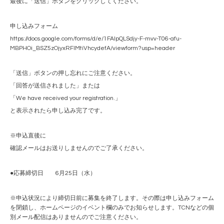
最後に「送信」ボタンをクリックしてください。
申し込みフォーム
https://docs.google.com/forms/d/e/1FAIpQLSdjy-F-mvv-T06-afu-
MBPHOi_BSZ5zOjyxRFlMtiVhcydefA/viewform?usp=header
「送信」ボタンの押し忘れにご注意ください。
「回答が送信されました」または
「We have received your registration.」
と表示されたら申し込み完了です。
※申込直後に
確認メールはお送りしませんのでご了承ください。
●応募締切日 6月25日（水）
※申込状況により締切日前に募集を終了します。その際は申し込みフォーム
を閉鎖し、ホームページのイベント欄のみでお知らせします。TCNなどの個
別メール配信はありませんのでご注意ください。