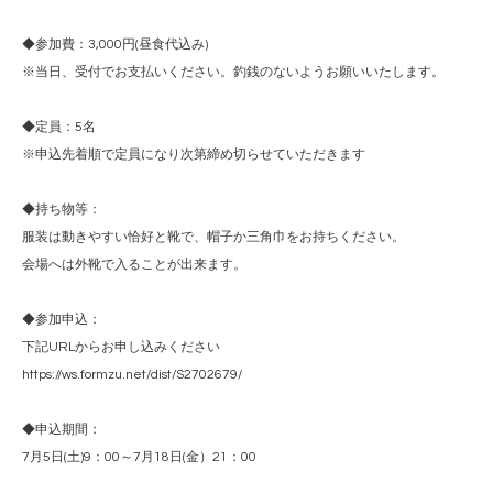
◆参加費：3,000円(昼食代込み)
※当日、受付でお支払いください。釣銭のないようお願いいたします。
◆定員：5名
※申込先着順で定員になり次第締め切らせていただきます
◆持ち物等：
服装は動きやすい恰好と靴で、帽子か三角巾をお持ちください。
会場へは外靴で入ることが出来ます。
◆参加申込：
下記URLからお申し込みください
https://ws.formzu.net/dist/S2702679/
◆申込期間：
7月5日(土)9：00～7月18日(金）21：00