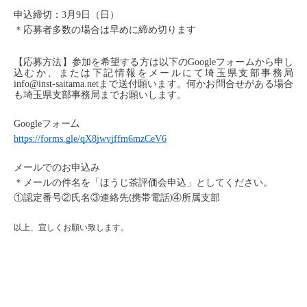
申込締切：3月9日（日）
＊応募者多数の場合は早めに締め切ります
【応募方法】参加を希望する方は以下のGoogleフォームから申し
込むか、または下記情報をメールにて埼玉県支部事務局
info@inst-saitama.netまで送付願います。何かお問合せがある場合
も埼玉県支部事務局までお願いします。
Googleフォー厶
https://forms.gle/qX8jwvjffm6mzCeV6
メールでのお申込み
＊メールの件名を「ほうじ茶評価会申込」としてください。
①認定番号②氏名③連絡先(携帯電話)④所属支部
以上、宜しくお願い致します。