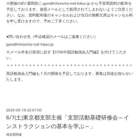
※開催の約1週間前に gpro@nihoncha-inst-tokyo.jp から予習用資料の配布を
予定しております。迷惑メールとして処理されてしまわないようご注意くだ
さい。なお、資料配布後のキャンセルおよび当日の無断欠席はキャンセル料
を申し受けますので、予めご了承ください。
●問い合わせ先（申込確認のメールはご遠慮ください）
gpro@nihoncha-inst-tokyo.jp
※メール件名の冒頭に必ず【0706中国語勉強会入門編】を付けてくださ
い。
＊＊＊＊＊＊＊＊＊＊＊＊＊＊＊＊＊＊＊＊＊＊＊＊＊＊＊＊＊＊＊＊＊＊
英語勉強会入門編も７月の開催を予定しております。募集は別途お知らせい
たします。
2025-05-19 22:07:00
6/7(土)東京都支部主催「支部活動基礎研修会～イ
ンストラクションの基本を学ぶ～」
他支部関連