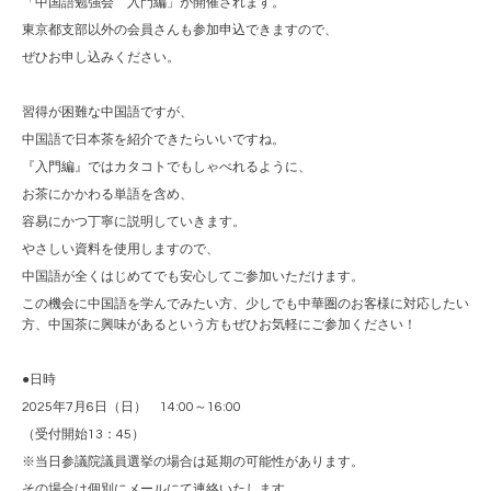
「中国語勉強会 入門編」が開催されます。
東京都支部以外の会員さんも参加申込できますので、
ぜひお申し込みください。
習得が困難な中国語ですが、
中国語で日本茶を紹介できたらいいですね。
『入門編』ではカタコトでもしゃべれるように、
お茶にかかわる単語を含め、
容易にかつ丁寧に説明していきます。
やさしい資料を使用しますので、
中国語が全くはじめてでも安心してご参加いただけます。
この機会に中国語を学んでみたい方、少しでも中華圏のお客様に対応したい
方、中国茶に興味があるという方もぜひお気軽にご参加ください！
●日時
2025年7月6日（日） 14:00～16:00
（受付開始13：45）
※当日参議院議員選挙の場合は延期の可能性があります。
その場合は個別にメールにて連絡いたします。