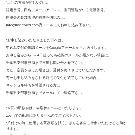
*
上記の方法が難しい方は、
認定番号、氏名、メールアドレス、当日連絡がつく電話番号、
懇親会の参加希望の有無を明記の上、
info@inst-chiba.com
宛メールにてお申し込み下さい。
*
お申し込みいただきました方へは、
申込み受付の確認メールを
Google
フォームからお送りします。
お申し込みから
3
～
4
日経っても確認のメールが届かない場合は、
千葉県支部事務局まで再度お問い合わせ下さい。
また、定員を超えた場合は、受付を終了させていただきます。
万一お申し込みをされる時点で受付が終了していた場合、
キャンセル待ちを希望される方は
千葉県支部事務局までメールにてご連絡下さい。
*
今回の研修会は、会場参加のみといたします。
zoom
での配信はありませんのでご了承下さい。
*
片付けの時に使用する茶器類を拭くふきんを各自ご持参いただけると助か
ります。