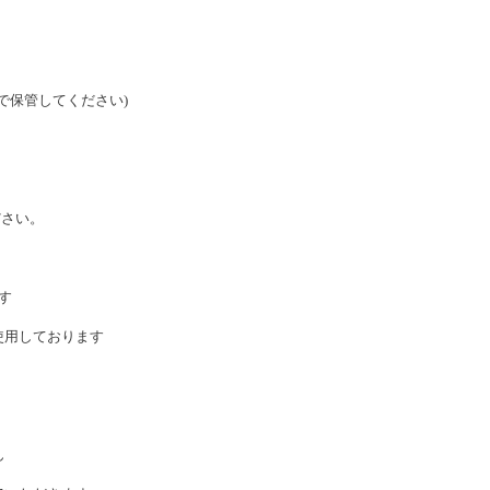
で保管してください
)
ださい。
す
使用しております
ん