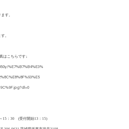
ります。
ます。
真はこちらです
↓
bld850y/%E7%B7%B4%E3%
2%8C%E8%8F%93%E5
%9F.jpg?dl=0
～
15
：
30
(
受付開始
13
：
15)
 〒
306-0631
茨城県坂東市岩井
3108