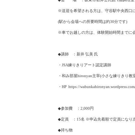
※
送迎を希望される方は、守谷駅中央西口
(
駅から会場への所要時間は約
30
分です
)
※
車でお越しの方は、体験開始時間までに
◆
講師 ：新井 弘美 氏
・
JSA
練りきりアート認定講師
・和み部屋
hironyan
主宰
(
小さな練りきり教
・
HP
https://wabunkahironyan.wordpress.com
◆
参加費 ：
2,000
円
◆
定員 ：
15
名
※
申込先着順で定員になり
◆
持ち物