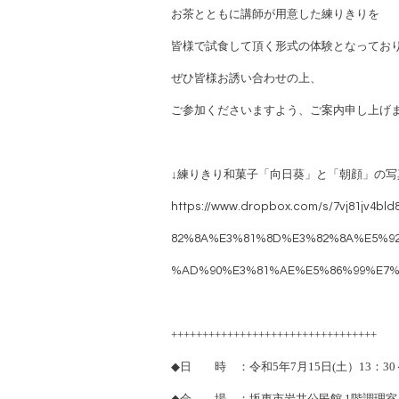
お茶とともに講師が用意した練りきりを
皆様で試食して頂く形式の体験となってお
ぜひ皆様お誘い合わせの上、
ご参加くださいますよう、ご案内申し上げ
↓
練りきり和菓子「向日葵」と「朝顔」の写
https://www.dropbox.com/s/7vj81jv4
82%8A%E3%81%8D%E3%82%8A%E5%9
%AD%90%E3%81%AE%E5%86%99%E7%9C
+++++++++++++++++++++++++++++++++
◆
日 時 ：令和
5
年
7
月
15
日
(
土）
13
：
30
◆
会 場 ：坂東市岩井公民館
1
階調理室