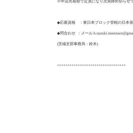
※
申込先着順で定員になり次第締め切らせ
◆
応募資格 ：東日本ブロック管轄の日本
◆
問合わせ
：メール
h.suzuki.marutaen@gma
(
茨城支部事務局：鈴木
)
+++++++++++++++++++++++++++++++++