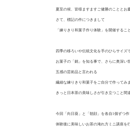
夏至の候、皆様ますますご健勝のこととお
さて、標記の件につきまして
「練りきり和菓子作り体験」を開催するこ
四季の移ろいや伝統文化を手のひらサイズ
お菓子の「銘」を知る事で、さらに奥深い
五感の芸術品と言われる
繊細な練りきり和菓子をご自分で作ってみ
きっと日本茶の美味しさが引き立つこと間
今回「向日葵」と「朝顔」を各自
1
個ずつ作
体験後に美味しいお茶の淹れ方ミニ講座を