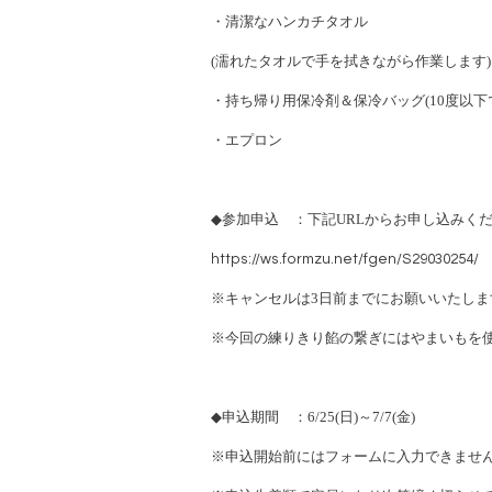
・清潔なハンカチタオル
(
濡れたタオルで手を拭きながら作業します
)
・持ち帰り用保冷剤＆保冷バッグ
(10
度以下
・エプロン
◆
参加申込 ：下記
URL
からお申し込みく
https://ws.formzu.net/fgen/S29030254/
※
キャンセルは
3
日前までにお願いいたしま
※
今回の練りきり餡の繋ぎにはやまいもを
◆
申込期間 ：
6/25(
日
)
～
7/7(
金
)
※
申込開始前にはフォームに入力できませ