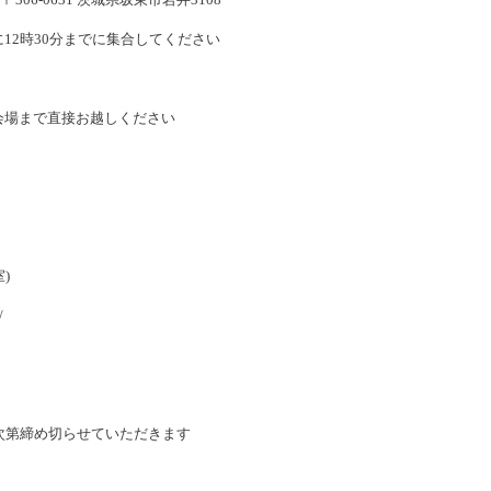
に
12
時
30
分までに集合してください
会場まで直接お越しください
室
)
/
次第締め切らせていただきます