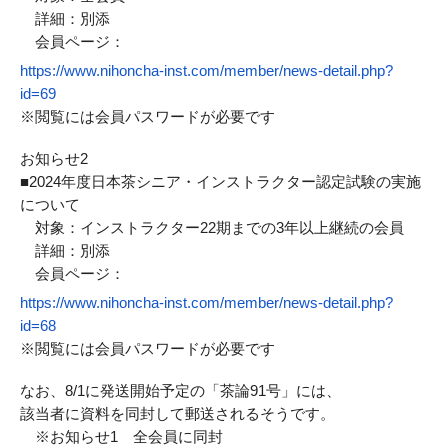
詳細：別添
会員ページ：
https://www.nihoncha-
inst.com/member/news-detail.
php?
id=69
※閲覧には会員パスワードが必要です
お知らせ2
■2024年度日本茶シニア・
インストラクター認定試験の実施
について
対象：インストラクター22期までの3年以上継続の会員
詳細：別添
会員ページ：
https://www.nihoncha-
inst.com/member/news-detail.
php?
id=68
※閲覧には会員パスワードが必要です
なお、8/1に発送開始予定の「茶論91号」には、
該当者に資料を同封して郵送されるそうです。
※お知らせ1 全会員に同封