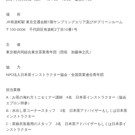
場 所
JR有楽町駅 東京交通会館1階サンプリングエリア及び3Fグリーンルーム
〒100-0006 千代田区有楽町2丁目10番1号
主 催
東京都共同組合東京茶業青年団（団長 加藤伸之氏）
協 力
NPO法人日本茶インストラクター協会・全国茶業連合青年団
担当業務
A：お茶の淹れ方ミニセミナー講師 4名 日本茶インストラクター（協会
エプロン持参）
B：水出し茶コーナースタッフ 3名 日本茶アドバイザーもしくは日本茶
インストラクター
C：茶娘衣装着用のスタッフ 3名 日本茶アドバイザーもしくは日本茶イ
ンストラクター