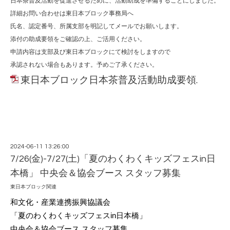
日本茶普及活動を促進させるために、活動助成を準備することにしました。
詳細お問い合わせは東日本ブロック事務局へ
氏名、認定番号、所属支部を明記してメールでお願いします。
添付の助成要領をご確認の上、ご活用ください。
申請内容は支部及び東日本ブロックにて検討をしますので
承認されない場合もあります。予めご了承ください。
東日本ブロック日本茶普及活動助成要領.
2024-06-11 13:26:00
7/26(金)-7/27(土)「夏のわくわくキッズフェスin日
本橋」 中央会＆協会ブース スタッフ募集
東日本ブロック関連
和文化・産業連携振興協議会
「夏のわくわくキッズフェスin日本橋」
中央会＆協会ブース スタッフ募集