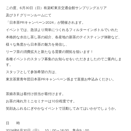
この度、6月30日（日）有楽町東京交通会館サンプリングエリア
及び３Ｆグリーンルームにて
「日本茶PRキャンペーン2024」が開催されます。
イベントでは、急須より簡単につくれるフィルターインボトルでいれた
本格的な水出し茶し茶の紹介、各産地の新茶のテイスティング体験など、
様々な角度から日本茶の魅力を発信し、
リーフ茶の消費拡大と新たなる需要の開拓を狙います！
各種イベントのスタッフ募集のお知らせをいただきましたのでご案内しま
す。
スタッフとして参加希望の方は、
東京茶業青年団日本茶PRキャンペーン係まで直接お申込みください。
茶娘衣装は着付け担当が着付けます。
お茶の淹れ方ミニセミナーは10分程度です。
笑顔あふれるにぎやかなイベントで活動してみてはいかがでしょうか。
日 時
2024年6月30日（日） 10：00～16:00 集合9：00