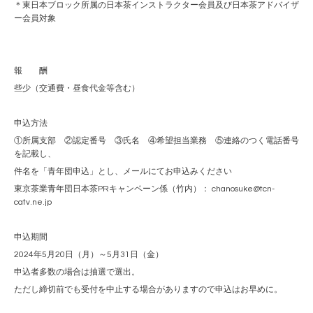
＊東日本ブロック所属の日本茶インストラクター会員及び日本茶アドバイザ
ー会員対象
報 酬
些少（交通費・昼食代金等含む）
申込方法
①所属支部 ②認定番号 ③氏名 ④希望担当業務 ⑤連絡のつく電話番号
を記載し、
件名を「青年団申込」とし、メールにてお申込みください
東京茶業青年団日本茶PRキャンペーン係（竹内）： chanosuke@tcn-
catv.ne.jp
申込期間
2024年5月20日（月）～5月31日（金）
申込者多数の場合は抽選で選出。
ただし締切前でも受付を中止する場合がありますので申込はお早めに。