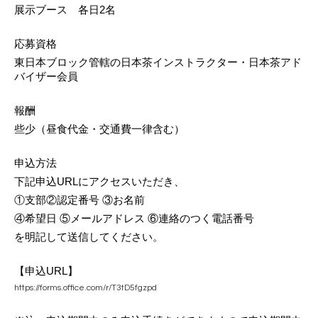
展示ブース　各日2名
応募資格
東日本ブロック管轄の日本茶インストラクター・日本茶アド
バイザー会員
報酬
些少（昼食代金・交通費一律含む）
申込方法
下記申込URLにアクセスいただき、
①支部②認定番号 ③
お名前 
④希望日 ⑤メールアドレス ⑥連絡のつく電話番号
を明記して送信してください。
【申込URL】
https://forms.office.com/r/T3tD5fgzpd