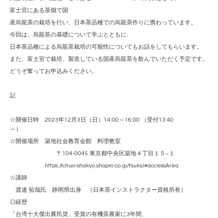
富士宮にある茶畑で国
産烏龍茶の栽培を行い、日本茶品種での烏龍茶作りに携わっています。
今回は、烏龍茶の基礎について学ぶとともに、
日本茶品種による烏龍茶栽培の可能性についてもお話をしてもらいます。
また、富士宮で栽培、製造している国産烏龍茶を飲んでいただく予定です。
どうぞ奮ってお申込みください。
記
☆開催日時 2023年12月3日（日）14:00～16:00 （受付13:40
～）
☆開催場所 築地社会教育会館 料理教室
〒104-0045 東京都中央区築地４丁目１５−１
https://chuo-shakyo.shopro.co.jp/tsukiji#accessArea
☆講師
渡邉 拓哉氏 静岡県出身 （日本茶インストラクター資格所有）
◎経歴
「台湾十大傑出農民奨」受賞の有機茶農家に3年間、