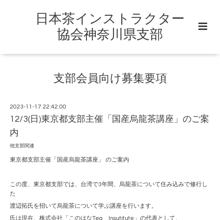
日本茶インストラクター
協会神奈川県支部
支部会員向け募集要項
2023-11-17 22:42:00
12/3(日)東京都支部主催「国産烏龍茶講座」のご案
内
他支部関連
東京都支部主催「国産烏龍茶講座」 のご案内
この度、東京都支部では、台湾で3年間、烏龍茶について住み込みで修行し
た
渡辺拓氏を招いて烏龍茶について学ぶ講座を行います。
氏は現在、株式会社「このはなTea Insutitute」の代表として、