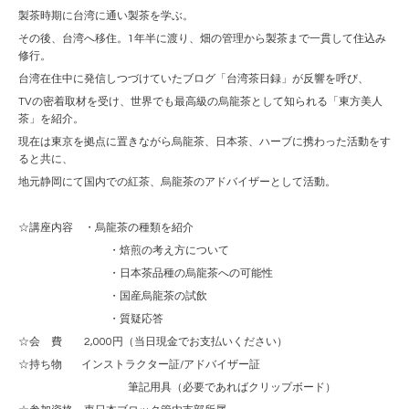
製茶時期に台湾に通い製茶を学ぶ。
その後、台湾へ移住。1年半に渡り、畑の管理から製茶まで一貫して住込み
修行。
台湾在住中に発信しつづけていたブログ「台湾茶日録」が反響を呼び、
TVの密着取材を受け、世界でも最高級の烏龍茶として知られる「東方美人
茶」を紹介。
現在は東京を拠点に置きながら烏龍茶、日本茶、ハーブに携わった活動をす
ると共に、
地元静岡にて国内での紅茶、烏龍茶のアドバイザーとして活動。
☆講座内容 ・烏龍茶の種類を紹介
・焙煎の考え方について
・日本茶品種の烏龍茶への可能性
・国産烏龍茶の試飲
・質疑応答
☆会 費 2,000円（当日現金でお支払いください）
☆持ち物 インストラクター証/アドバイザー証
筆記用具（必要であればクリップボード）