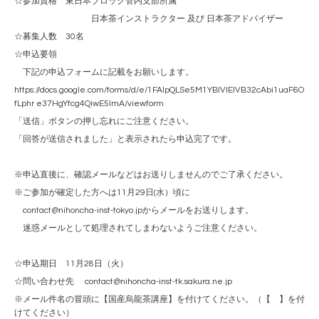
☆参加資格 東日本ブロック管内支部所属
日本茶インストラクター 及び 日本茶アドバイザー
☆募集人数 30名
☆申込要領
下記の申込フォームに記載をお願いします。
https://docs.google.com/forms/d/e/1FAIpQLSe5M1YBlVIElVB32cAbi1uaF6O
fLphr e37HgYfcg4QiwE5lmA/viewform
「送信」ボタンの押し忘れにご注意ください。
「回答が送信されました」と表示されたら申込完了です。
※申込直後に、確認メールなどはお送りしませんのでご了承ください。
※ご参加が確定した方へは11月29日(水）頃に
contact@nihoncha-inst-tokyo.jpからメールをお送りします。
迷惑メールとして処理されてしまわないようご注意ください。
☆申込期日 11月28日（火）
☆問い合わせ先 contact@nihoncha-inst-tk.sakura.ne.jp
※メール件名の冒頭に【国産烏龍茶講座】を付けてください。（【 】を付
けてください）